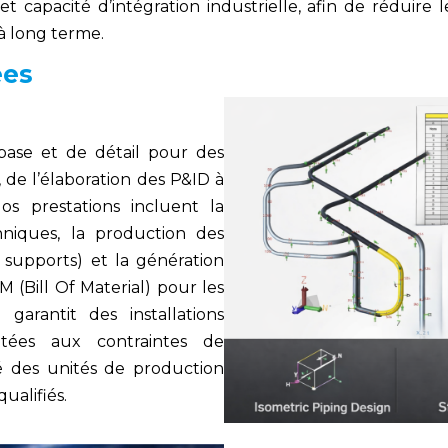
t capacité d’intégration industrielle, afin de réduire l
 à long terme.
ées
base et de détail pour des
de l’élaboration des P&ID à
os prestations incluent la
chniques, la production des
, supports) et la génération
 (Bill Of Material) pour les
garantit des installations
ptées aux contraintes de
té des unités de production
alifiés.