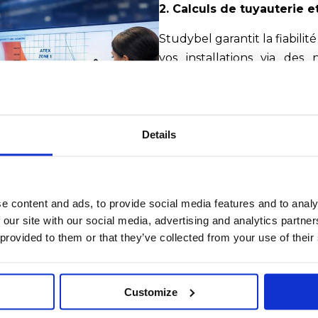
2. Calculs de tuyauterie 
Studybel garantit la fiabili
vos installations via des 
dimensionnement des struc
des analyses hydrauliques 
constitution des dossiers 
Pression) et l’intégration 
Details
menées conformément au
internationaux, en fonct
sectorielles.
e content and ads, to provide social media features and to analy
 our site with our social media, advertising and analytics partn
s de tuyauterie
 provided to them or that they’ve collected from your use of their
et l’ingénierie piping, et
strielles du groupe Boccard
Customize
blage et le montage des