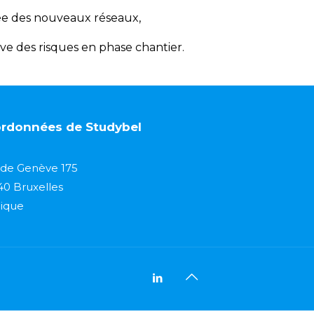
ée des nouveaux réseaux,
ive des risques en phase chantier.
rdonnées de Studybel
de Genève 175
40 Bruxelles
ique