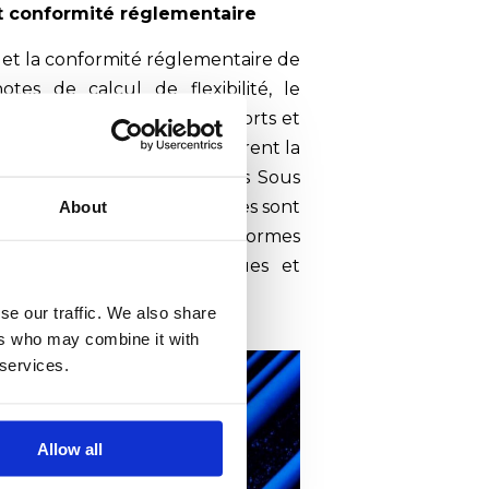
et conformité réglementaire
té et la conformité réglementaire de
notes de calcul de flexibilité, le
tures métalliques de supports et
complexes. Nos experts assurent la
DESP (Directive Equipements Sous
des exigences ATEX.
Les études sont
About
x principaux codes et normes
ion des exigences techniques et
se our traffic. We also share
ers who may combine it with
 services.
Allow all