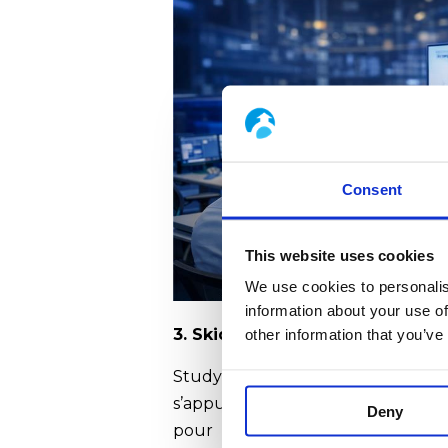
Consent
This website uses cookies
We use cookies to personalis
information about your use of
3. Skids et solutions modulaire
other information that you’ve
Studybel assure la conception 
s’appuie sur les capacités indu
Deny
pour la fabrication, l’assem