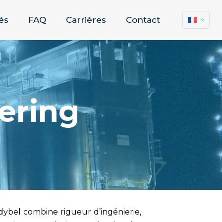
és
FAQ
Carrières
Contact
ering
dybel
combine rigueur d’ingénierie,