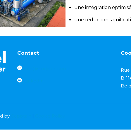
une intégration optimis
une réduction significat
Contact
Coo
info@studybel.com
Rue 
B-11
LinkedIn
Belg
ed by
Capptain
|
Cookie Policy