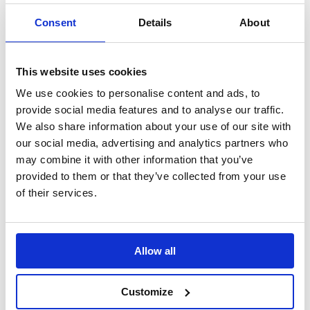
ontwerp kunnen op aanvraag worden vervaardigd op
Consent
Details
About
basis van het oorspronkelijke ontwerp:
Emissie-elektroden en collectorplaten
Klop-/rappersystemen (mechanische en
This website uses cookies
elektromagnetische rappers)
We use cookies to personalise content and ads, to
Transformator-gelijkrichtersets en regelaars
provide social media features and to analyse our traffic.
Isolatoren
We also share information about your use of our site with
Filterzakken en kooien (baghouse filters)
our social media, advertising and analytics partners who
may combine it with other information that you’ve
Nozzles en interne delen van scrubbers
provided to them or that they’ve collected from your use
SCR- / SNCR-componenten en reagensinjectie
of their services.
Instrumentatie en besturingscomponenten
Bekijk APC-reserveonderdelen
Allow all
Retrofit, rebuild et
Customize
modernisation