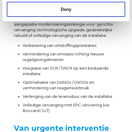
Wanneer een Hamon Environmental- of Hamon
Deny
Research-Cottrell-installatie haar technische of
regelgevende grenzen bereikt, stelt Studybel een
aangepaste moderniseringsstrategie voor: gerichte
vervanging, technologische upgrade, gedeeltelijke
rebuild of volledige vervanging van de installatie.
Verbetering van ontstoffingsprestaties
Vermindering van emissies richting nieuwe
regelgevingslimieten
Integratie van SCR / SNCR op een bestaande
installatie
Optimalisatie van DeNOx / DeSOx en
vermindering van reagensverbruik
Verlenging van de levensduur van de installatie
Volledige vervanging met EPC-uitvoering (via
Boccard / LLT)
Van urgente interventie