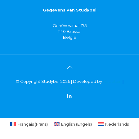
Gegevens van Studybel
Genèvestraat 175
1140 Brussel
België
© Copyright Studybel 2026 | Developed by
Capptain
|
Cookie Policy
Français
(
Frans
)
English
(
Engels
)
Nederlands