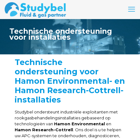
Technische ondersteuning
voor installaties
Technische
ondersteuning voor
Hamon Environmental- en
Hamon Research-Cottrell-
installaties
Studybel ondersteunt industriële exploitanten met
rookgasbehandelingsinstallaties gebaseerd op
technologieën van
Hamon Environmental
en
Hamon Research-Cottrell
. Ons doel is u te helpen
uw APC-systemen te onderhouden, diagnosticeren,