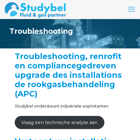
Troubleshooting
Troubleshooting, renrofit
en compliancegedreven
upgrade des installations
de rookgasbehandeling
(APC)
Studybel ondersteunt industriële exploitanten
Vraag een technische analyse aan