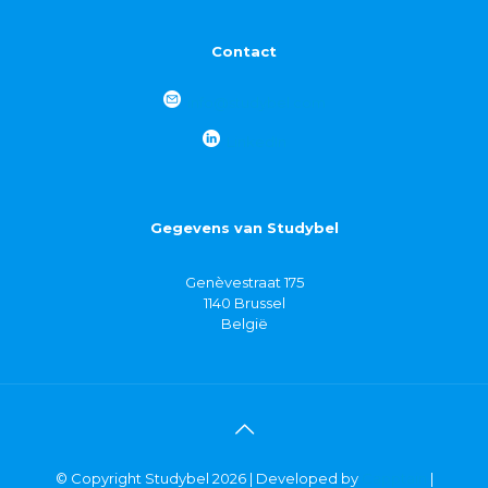
Contact
info@studybel.com
LinkedIn
Gegevens van Studybel
Genèvestraat 175
1140 Brussel
België
© Copyright Studybel 2026 | Developed by
Capptain
|