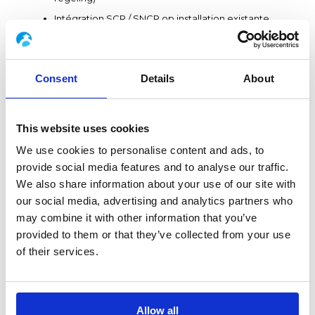
Intégration SCR / SNCR op installation existante
Optimisation DeNOx en DeSOx
Verhoging van de behandelingscapaciteit
Consent
Details
About
Réduction des consommations de reagentia
Milieuconformiteitsupgrade
This website uses cookies
Studybel ondersteunt industriële klanten bij de
We use cookies to personalise content and ads, to
aanpassing van hun installaties aan wettelijke eisen
provide social media features and to analyse our traffic.
(IED, BBT, exploitatievergunningen en
We also share information about your use of our site with
milieuvergunningen).
our social media, advertising and analytics partners who
Réduction NOx par optimalisatie SCR / SNCR
may combine it with other information that you’ve
Réduction SOx, HCl en HF par injection de
provided to them or that they’ve collected from your use
reagentia
of their services.
Traitement des dioxines en métaux lourds
Analyse des écarts réglementaires en plan
d'action
Allow all