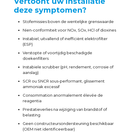
Vertoont uw installatie
deze symptomen?
Stofemissies boven de wentelijke grenswaarde
Nien-conformiteit voor NOx, SOx, HCl of dioxines
Instabiel, uitvallend of inefficiënt elektrofilter
(ESP)
Verstopte of voortijdig beschadigde
doekenfilters
Instabiele scrubber (pH, rendement, corrosie of
aanslag)
SCR ou SNCR sous-performant, glissement
ammoniak excessif
Consommation anormalement élevée de
reagentia
Prestatieverlies na wijziging van brandstof of
belasting
Geen constructeursondersteuning beschikbaar
(OEM niet identificeerbaar)