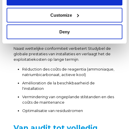
Geleidelijke prestatie-upgrade
Customize
Optimalisatie van
prestaties en verlaging
Deny
van OPEX
Naast wettelijke conformiteit verbetert Studybel de
globale prestaties van installaties en verlaagt het de
exploitatiekosten op lange termijn.
Réduction des coûts de reagentia (ammoniaque,
natriumbicarbonaat, actieve kool)
Amélioration de la beschikbaarheid de
l'installation
Vermindering van ongeplande stilstanden en des
coûts de maintenance
Optimalisatie van residustromen
Van audit tot volledig