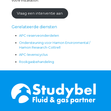
votre installation.
Vraag een interventie aan
Gerelateerde diensten
APC-reserveonderdelen
Ondersteuning voor Hamon Environmental /
Hamon Research-Cottrell
APC-levenscyclus
Rookgasbehandeling