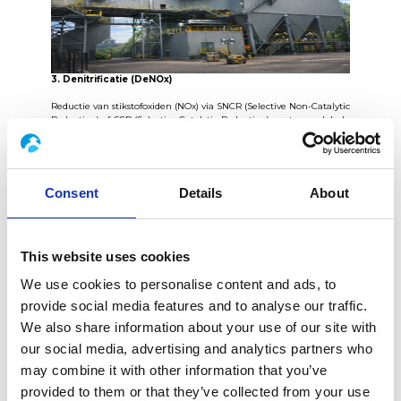
3. Denitrificatie (DeNOx)
Reductie van stikstofoxiden (NOx) via
SNCR (Selective Non-Catalytic
Reduction) of SCR (Selective Catalytic Reduction)
, met een globale
aanpak die rekening houdt met het temperatuurvenster,
procesbeperkingen, ketelinterfaces en langetermijneisen voor
exploitatie.
Consent
Details
About
This website uses cookies
We use cookies to personalise content and ads, to
provide social media features and to analyse our traffic.
We also share information about your use of our site with
our social media, advertising and analytics partners who
Een geïntegreerde EPC-aanpak over de
may combine it with other information that you’ve
volledige levenscyclus
provided to them or that they’ve collected from your use
Onder de vlag van Leroux & Lotz Technologies,
Studybel
is betrokken