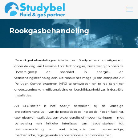
Rookgasbehandeling
De rookgasbehandelingsactiviteiten van Studybel worden uitgevoerd
onder de vlag van Leroux & Lotz Technologies, zusterbedrijf binnen de
Boccard-groep en specialist in energie- en
verbrandingstechnologieën. Dit maakt het mogelijk om complete Air
Pollution Control-systemen (APC) te ontwerpen en te realiseren ter
ondersteuning van milieunaleving en beschikbaarheid van industriële
installaties.
Als EPC-speler is het bedrijf betrokken bij de volledige
projectlevenscyclus — van de prestatiebepaling tot de inbedrijfstelling,
voor nieuwe installaties, complexe retrofits of moderniseringen — met
beheersing van kritieke interfaces, van reagensbeheer tot
residubehandeling, en met integratie van procesmatige,
mechanische, regelgevende en operationele randvoorwaarden.