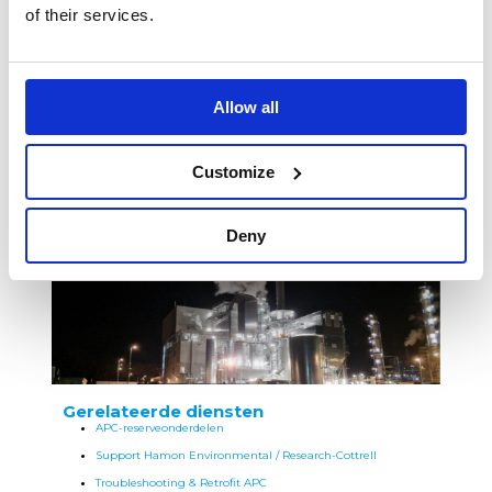
bij de volledige levenscyclus van rookgasbehandelingsinstallaties:
of their services.
New build: volledige ontwerp en realisatie van APC-systemen, in
samenhang met ovens en ketels.
Retrofit & upgrade: ondersteuning bij naleving van regelgeving,
Allow all
aanpassing aan nieuwe brandstoffen en verbetering van
milieuprestaties.
Services & expertise: troubleshooting, OPEX-optimalisatie,
Customize
verbetering van beschikbaarheid en continue technische
ondersteuning.
Deze oplossingen richten zich onder meer op sectoren zoals
Deny
afvalenergie, biomassa, mineralen, staalindustrie, raffinaderijen,
cement en papierindustrie.
Gerelateerde diensten
APC-reserveonderdelen
Support Hamon Environmental / Research-Cottrell
Troubleshooting & Retrofit APC