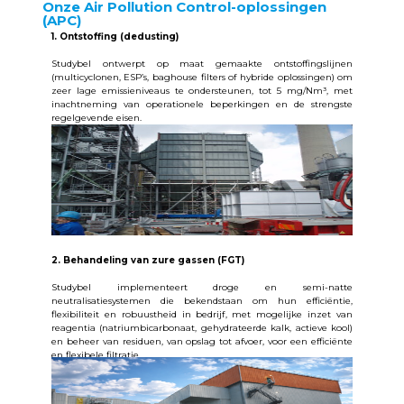
Onze Air Pollution Control-oplossingen
(APC)
1. Ontstoffing (dedusting)
Studybel ontwerpt op maat gemaakte ontstoffingslijnen
(multicyclonen, ESP’s, baghouse filters of hybride oplossingen) om
zeer lage emissieniveaus te ondersteunen, tot 5 mg/Nm³, met
inachtneming van operationele beperkingen en de strengste
regelgevende eisen.
2. Behandeling van zure gassen (FGT)
Studybel implementeert droge en semi-natte
neutralisatiesystemen die bekendstaan om
hun efficiëntie,
flexibiliteit en robuustheid in bedrijf
, met mogelijke inzet van
reagentia (natriumbicarbonaat, gehydrateerde kalk, actieve kool)
en beheer van residuen, van opslag tot afvoer, voor een efficiënte
en flexibele filtratie.