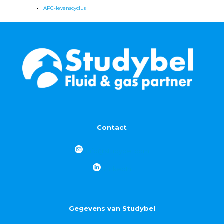
APC-levenscyclus
Contact
info@studybel.com
LinkedIn
Gegevens van Studybel